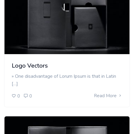
Logo Vectors
» One disadvantage of Lorum Ipsum is that in Latin
[…]
Read More
0
0