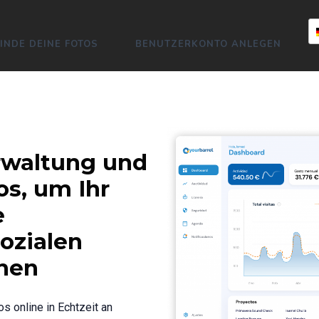
FINDE DEINE FOTOS
BENUTZERKONTO ANLEGEN
erwaltung und
os, um Ihr
e
sozialen
hen
os online in Echtzeit an