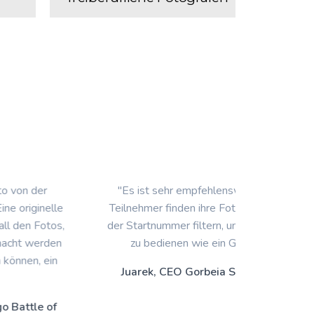
"Es ist sehr empfehlenswert, alle unsere
" Wir sind 
Teilnehmer finden ihre Fotos, indem sie nach
und freuen 
der Startnummer filtern, und es ist so einfach
gefunden, i
zu bedienen wie ein Google Drive. "
ih
Juarek, CEO Gorbeia Suizen Salamon
Alfonso, 