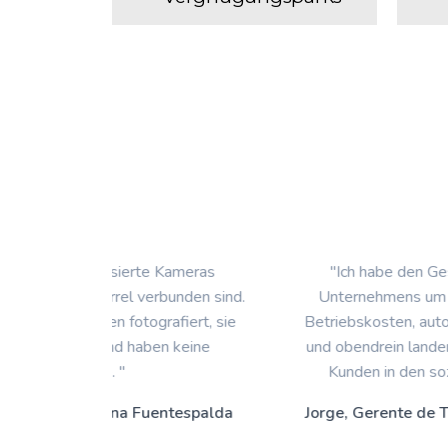
 Kameras
"Ich habe den Gesamtumsatz meines
erbunden sind.
Unternehmens um 8 % gesteigert, ohne
rafiert, sie
Betriebskosten, automatisiert, 100 % onlin
en keine
und obendrein landen fast alle Fotos meine
Kunden in den sozialen Netzwerken. "
entespalda
Jorge, Gerente de Tirolina Ordesa Pirine