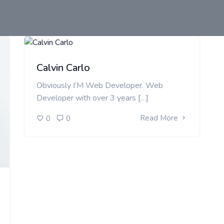
Calvin Carlo
Obviously I’M Web Developer. Web
Developer with over 3 years […]
Read More
0
0