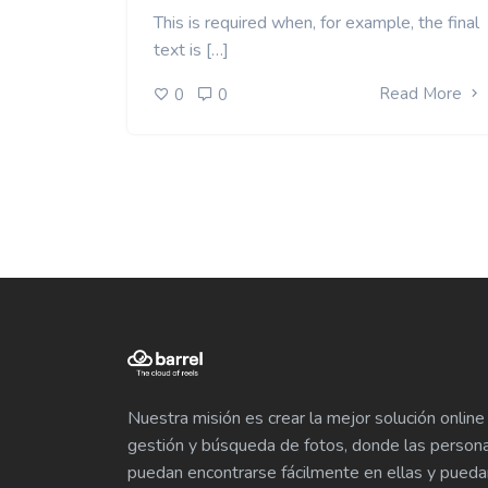
This is required when, for example, the final
text is […]
Read More
0
0
Nuestra misión es crear la mejor solución online
gestión y búsqueda de fotos, donde las person
puedan encontrarse fácilmente en ellas y pueda