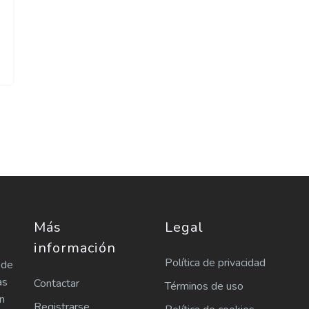
Más
Legal
información
Política de privacidad
 de
as
Contactar
Términos de uso
n
Registrarse