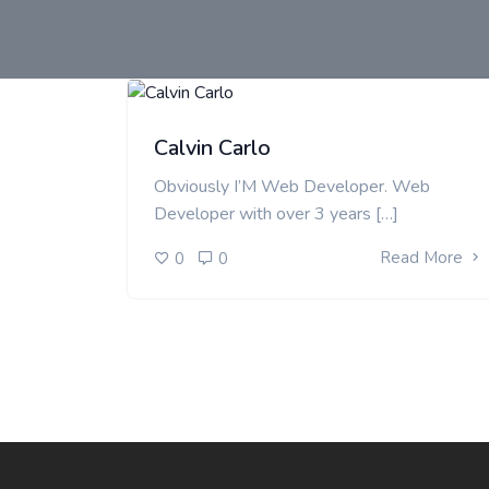
Calvin Carlo
Obviously I’M Web Developer. Web
Developer with over 3 years […]
Read More
0
0